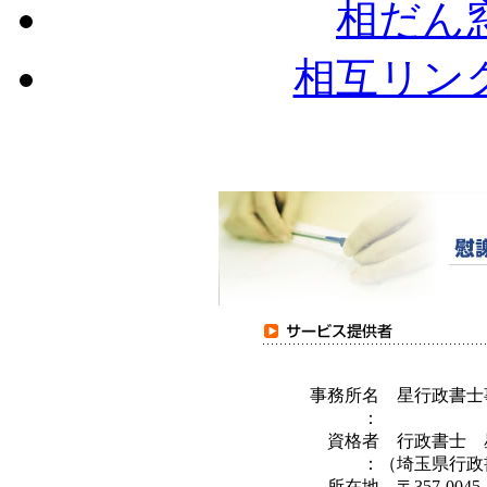
相だん
相互リン
事務所名
星行政書士
：
資格者
行政書士 
：
（埼玉県行政書
所在地
〒357-0045