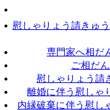
慰しゃりょう請きゅう
専門家へ相だ
ご相だん
慰しゃりょう請
離婚に伴う慰しゃ
内縁破棄に伴う慰し